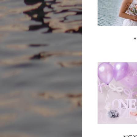
H
Erste