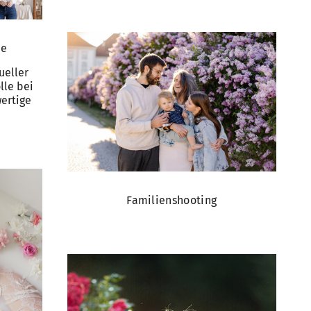
ie
ueller
lle bei
ertige
Familienshooting