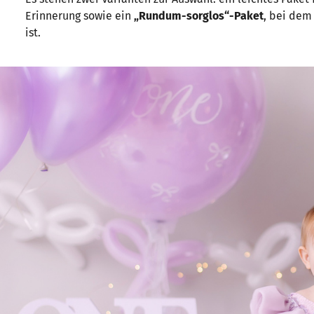
Erinnerung sowie ein
„Rundum-sorglos“-Paket
, bei dem 
ist.