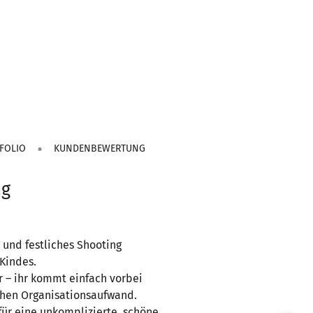
FOLIO
KUNDENBEWERTUNG
ag
 und festliches Shooting
Kindes.
 – ihr kommt einfach vorbei
chen Organisationsaufwand.
 für eine unkomplizierte, schöne