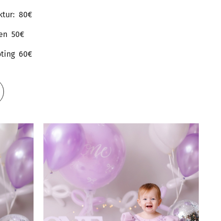
ektur: 80€
iten 50€
oting 60€