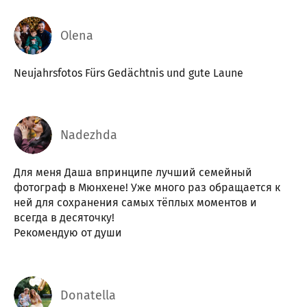
Olena
Neujahrsfotos Fürs Gedächtnis und gute Laune
Nadezhda
Для меня Даша впринципе лучший семейный
фотограф в Мюнхене! Уже много раз обращается к
ней для сохранения самых тёплых моментов и
всегда в десяточку!
Рекомендую от души
Donatella