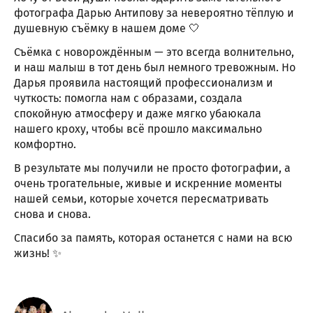
фотографа Дарью Антипову за невероятно тёплую и
душевную съёмку в нашем доме 🤍
Съёмка с новорождённым — это всегда волнительно,
и наш малыш в тот день был немного тревожным. Но
Дарья проявила настоящий профессионализм и
чуткость: помогла нам с образами, создала
спокойную атмосферу и даже мягко убаюкала
нашего кроху, чтобы всё прошло максимально
комфортно.
В результате мы получили не просто фотографии, а
очень трогательные, живые и искренние моменты
нашей семьи, которые хочется пересматривать
снова и снова.
Спасибо за память, которая останется с нами на всю
жизнь! ✨