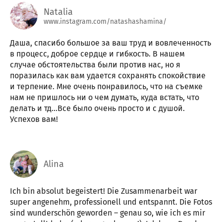
Natalia
www.instagram.com/natashashamina/
Даша, спасибо большое за ваш труд и вовлеченность
в процесс, доброе сердце и гибкость. В нашем
случае обстоятельства были против нас, но я
поразилась как вам удается сохранять спокойствие
и терпение. Мне очень понравилось, что на съемке
нам не пришлось ни о чем думать, куда встать, что
делать и тд...Все было очень просто и с душой.
Успехов вам!
Alina
Ich bin absolut begeistert! Die Zusammenarbeit war
super angenehm, professionell und entspannt. Die Fotos
sind wunderschön geworden – genau so, wie ich es mir