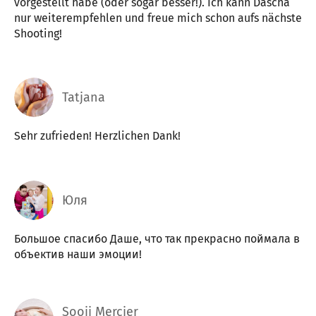
vorgestellt habe (oder sogar besser!). Ich kann Dascha
nur weiterempfehlen und freue mich schon aufs nächste
Shooting!
Tatjana
Sehr zufrieden! Herzlichen Dank!
Юля
Большое спасибо Даше, что так прекрасно поймала в
объектив наши эмоции!
Sooji Mercier