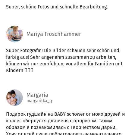
Super, schöne Fotos und schnelle Bearbeitung.
Mariya Froschhammer
Super Fotografin! Die Bilder schauen sehr schön und
farbig aus! Sehr angenehm zusammen zu arbeiten,
können wir nur empfehlen, vor allem für Familien mit
Kindern 👍🏼😍
Margaria
margaritka_q
Подарок гудшайн на BABY schower от моих друзей и
коллег обернулся для меня сюрпризом! Таким
образом я познакомилась с Творчеством Дарьи,
Хочу от всей души поблагодарить замечательного