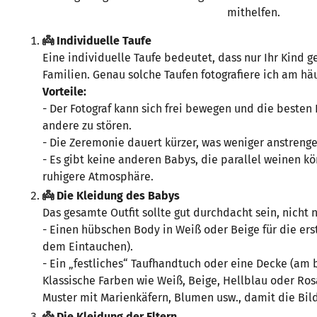
mithelfen.
👼 Individuelle Taufe
Eine individuelle Taufe bedeutet, dass nur Ihr Kind g
Familien. Genau solche Taufen fotografiere ich am häu
Vorteile:
- Der Fotograf kann sich frei bewegen und die besten
andere zu stören.
- Die Zeremonie dauert kürzer, was weniger anstrengen
- Es gibt keine anderen Babys, die parallel weinen kö
ruhigere Atmosphäre.
👼 Die Kleidung des Babys
Das gesamte Outfit sollte gut durchdacht sein, nicht n
- Einen hübschen Body in Weiß oder Beige für die ers
dem Eintauchen).
- Ein „festliches“ Taufhandtuch oder eine Decke (am b
Klassische Farben wie Weiß, Beige, Hellblau oder Ros
Muster mit Marienkäfern, Blumen usw., damit die Bilde
👼 Die Kleidung der Eltern